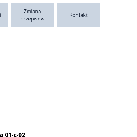
Zmiana
i
Kontakt
przepisów
 01-c-02