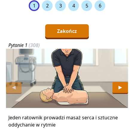
1
2
3
4
5
6
Zakończ
Pytanie 1
(308)
P
◀
▶
Jeden ratownik prowadzi masaż serca i sztuczne
J
oddychanie w rytmie
p
n