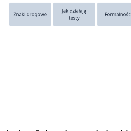
Jak działają
Znaki drogowe
Formalnośc
testy