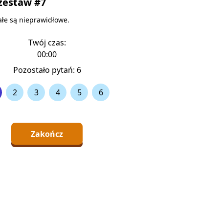
zestaw #7
łe są nieprawidłowe.
nie 2
(259)
Twój czas:
00:00
Pozostało pytań:
6
2
3
4
5
6
Zakończ
dstawiony znak oznacza, że kierujący pojazdem