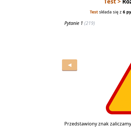
Test >
Ro
Test
składa się z
6 p
Pytanie 1
(219)
◀
Przedstawiony znak zaliczam