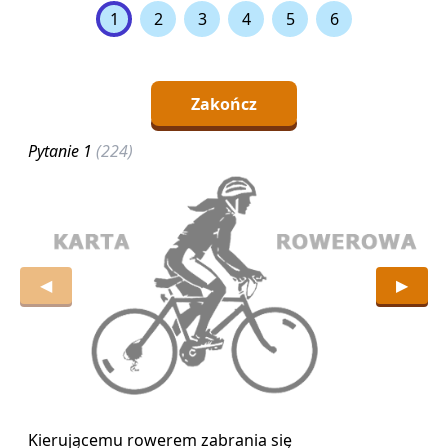
1
2
3
4
5
6
Zakończ
Pytanie 1
(224)
P
◀
▶
Kierującemu rowerem zabrania się
K