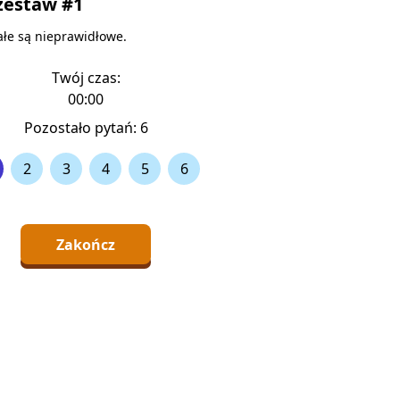
zestaw #1
łe są nieprawidłowe.
nie 2
(266)
Twój czas:
00:00
Pozostało pytań:
6
2
3
4
5
6
Zakończ
ujący rowerem zbliżający się do skrzyżowania dróg równo
pić pierwszeństwa pojazdom nadjeżdżającym z