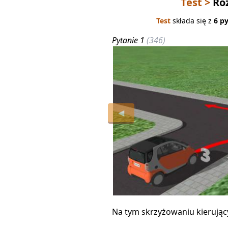
Test >
Ro
Test
składa się z
6 p
Pytanie 1
(346)
◀
Na tym skrzyżowaniu kierując