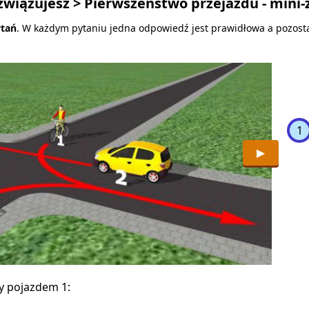
związujesz
> Pierwszeństwo przejazdu - mini-
ytań
. W każdym pytaniu jedna odpowiedź jest prawidłowa a pozosta
Pyta
1
▶
y pojazdem 1:
Kier
ustą