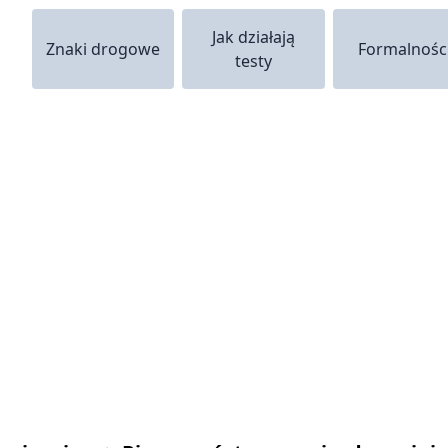
Jak działają
Znaki drogowe
Formalnośc
testy