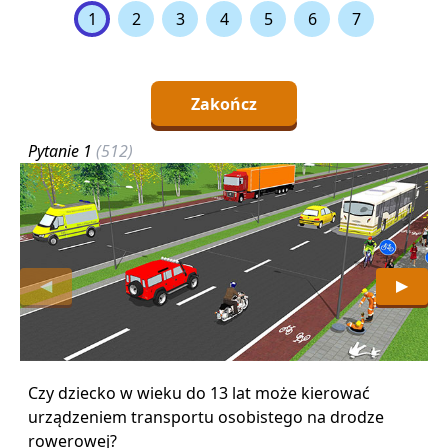
1
2
3
4
5
6
7
Zakończ
Pytanie 1
(512)
P
◀
▶
Czy dziecko w wieku do 13 lat może kierować
N
urządzeniem transportu osobistego na drodze
o
rowerowej?